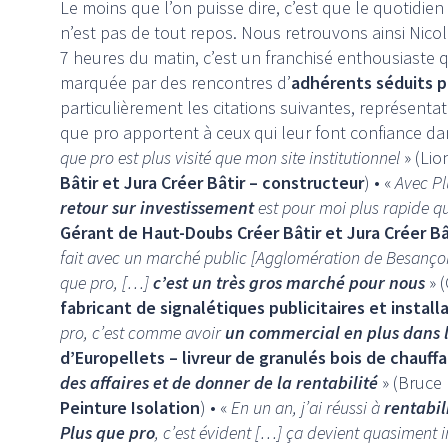
Le moins que l’on puisse dire, c’est que le quotidie
n’est pas de tout repos. Nous retrouvons ainsi Nico
7 heures du matin, c’est un franchisé enthousiaste
marquée par des rencontres d’
adhérents séduits pa
particulièrement les citations suivantes, représentat
que pro apportent à ceux qui leur font confiance dan
que pro est plus visité que mon site institutionnel
» (Lio
Bâtir et Jura Créer Bâtir – constructeur
) • «
Avec Pl
retour sur investissement
est pour moi plus rapide qu
Gérant de Haut-Doubs Créer Bâtir et Jura Créer Bâ
fait avec un marché public [Agglomération de Besançon] s
que pro, […]
c’est un très gros marché pour nous
» (
fabricant de signalétiques publicitaires et install
pro, c’est comme avoir
un commercial en plus dans l
d’Europellets – livreur de granulés bois de chauff
des affaires et de donner de la rentabilité
» (Bruce 
Peinture Isolation
) • «
En un an, j’ai réussi à
rentabil
Plus que pro
, c’est évident […] ça devient quasiment i