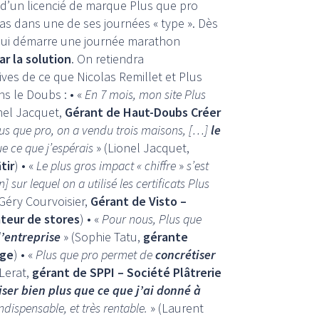
n d’un licencié de marque Plus que pro
las dans une de ses journées « type ». Dès
 qui démarre une journée marathon
r la solution
. On retiendra
ives de ce que Nicolas Remillet et Plus
s le Doubs : • «
En 7 mois, mon site Plus
nel Jacquet,
Gérant de Haut-Doubs Créer
us que pro, on a vendu trois maisons, […]
le
e ce que j’espérais
» (Lionel Jacquet,
tir
) • «
Le plus gros impact « chiffre
»
s’est
ur lequel on a utilisé les certificats Plus
Géry Courvoisier,
Gérant de Visto –
ateur de stores
) • «
Pour nous, Plus que
’entreprise
» (Sophie Tatu,
gérante
age
) • «
Plus que pro permet de
concrétiser
Lerat,
gérant de SPPI – Société Plâtrerie
iser bien plus que ce que j’ai donné à
ndispensable, et très rentable.
» (Laurent