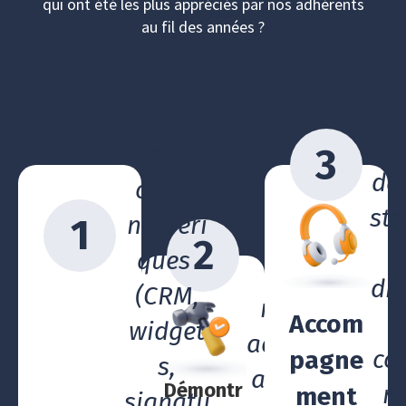
qui ont été les plus appréciés par nos adhérents
au fil des années ?
avec
nos
3
da
outils
str
numéri
1
2
ques
avec
dig
(CRM,
notre
Accom
widget
accomp
co
pagne
s,
agnem
Démontr
rc
ment
signatu