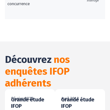
interrogé
concurrence
Découvrez
nos
enquêtes IFOP
adhérents
Février 2023
Avril 2018
Grande étude
Grande étude
IFOP
IFOP