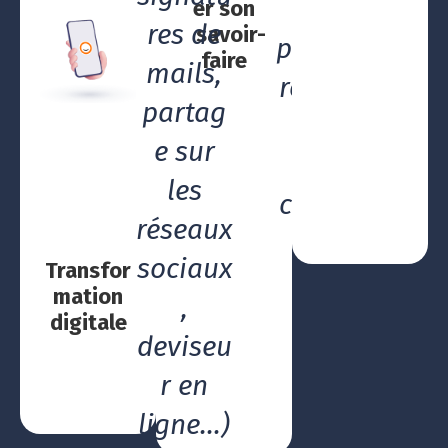
ent
er son
res de
savoir-
pour le
faire
mails,
recueil
partag
des
e sur
avis
les
clients
réseaux
sociaux
Transfor
mation
,
digitale
deviseu
r en
ligne…)