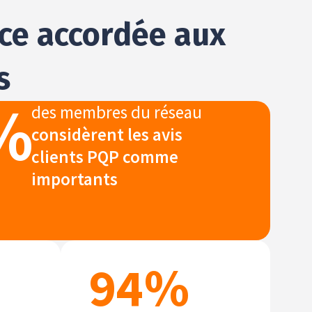
nce accordée aux
s
%
des membres du réseau
considèrent les avis
clients PQP comme
importants
94
%