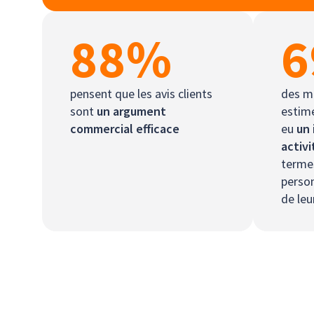
88
%
6
pensent que les avis clients
des m
sont
un argument
estime
commercial efficace
eu
un 
activi
terme
person
de leu