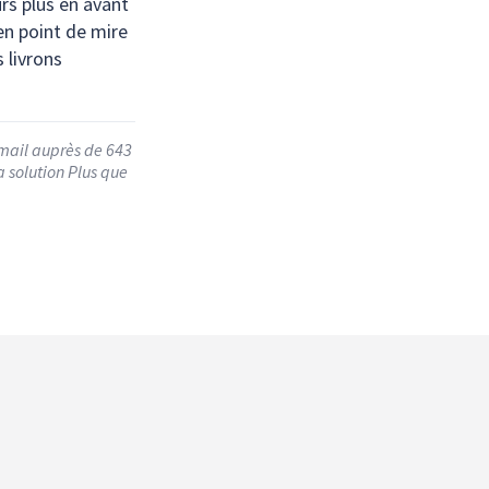
urs plus en avant
en point de mire
 livrons
email auprès de 643
a solution Plus que