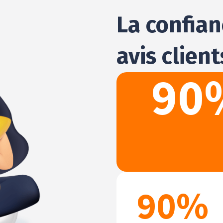
La confia
avis client
90
90
%