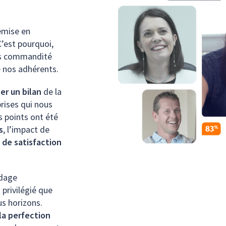
emise en
C’est pourquoi,
ons commandité
e nos adhérents.
er un bilan
de la
rises qui nous
s points ont été
s
, l’impact de
 de satisfaction
ndage
 privilégié que
s horizons.
la perfection