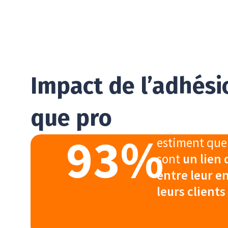
Impact de l’adhési
que pro
93
%
estiment que 
sont
un lien 
entre leur e
leurs clients