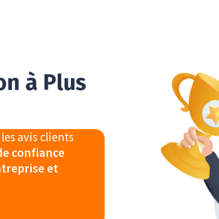
on à Plus
les avis clients
de confiance
ntreprise et