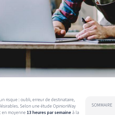
risque : oubli, erreur de destinataire,
SOMMAIRE
ndésirables. Selon une étude OpinionWay
ent en moyenne
13 heures par semaine
à la