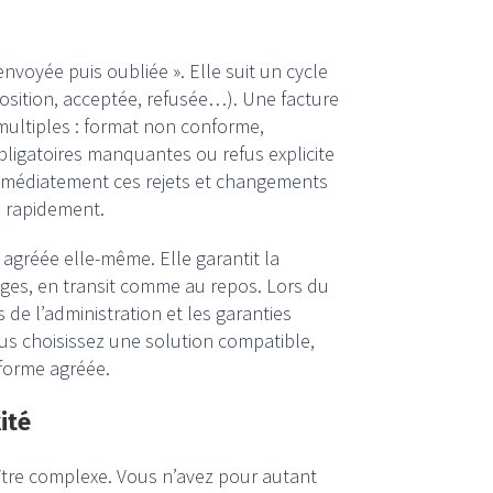
envoyée puis oubliée ». Elle suit un cycle
position, acceptée, refusée…). Une facture
 multiples : format non conforme,
bligatoires manquantes ou refus explicite
 immédiatement ces rejets et changements
on rapidement.
e agréée elle-même. Elle garantit la
anges, en transit comme au repos. Lors du
 de l’administration et les garanties
ous choisissez une solution compatible,
eforme agréée.
ité
ître complexe. Vous n’avez pour autant