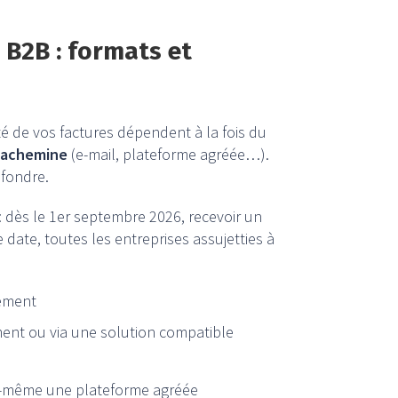
 B2B : formats et
ité de vos factures dépendent à la fois du
s achemine
(e-mail, plateforme agréée…).
nfondre.
: dès le 1er septembre 2026, recevoir un
 date, toutes les entreprises assujetties à
uement
ent ou via une solution compatible
 lui-même une plateforme agréée