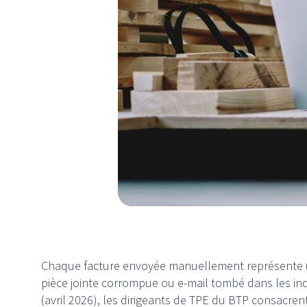
Chaque facture envoyée manuellement représente un 
pièce jointe corrompue ou e-mail tombé dans les i
(avril 2026), les dirigeants de TPE du BTP consacr