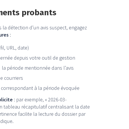
éments probants
s la détection d’un avis suspect, engagez
ures
:
il, URL, date)
ncernée depuis votre outil de gestion
u la période mentionnée dans l’avis
de courriers
 correspondant à la période évoquée
licite
: par exemple, « 2026-03-
 tableau récapitulatif centralisant la date
rtinence facilite la lecture du dossier par
idique.