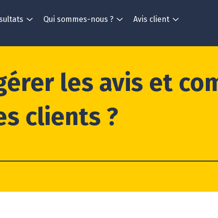
sultats
Qui sommes-nous ?
Avis client
érer les avis et co
s clients ?