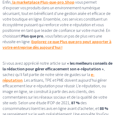
Enfin,
la marketplace Plus-que-pro.Shop
vous permet
d’exposer vos produits dans un environnement numérique
sécurisant, tout en bénéficiant d’une gestion aisée et efficace de
votre boutique en ligne. Ensemble, ces services constituent un
écosystème puissant qui renforce votre e-réputation et vous
positionne en tant que leader de confiance sur votre marché. En
choisissant
Plus que pro
, vous faites un pas de plus vers une
réussite en ligne.
Explorez ce que Plus que pro peut apporter à
votre entreprise dès aujourd’hui !
Si vous avez apprécié notre article sur
« les meilleurs conseils de
la rédaction pour gérer efficacement son e-réputation »
,
sachez qu’il fait partie de notre série de guides sur la
e-
réputation
. Les artisans, TPE et PME doivent aujourd’hui gérer
efficacement leur e-réputation pour réussir. L’e-réputation, ou
image en ligne, se construit à partir des avis clients, des
commentaires sur les réseaux sociaux et de la qualité de votre
site web. Selon une étude IFOP de 2021,
87 %
des
consommateurs lisent les avis en ligne avant d’acheter, et
88 %
se renseignent sur le web préalablement. Une enquête YouGov