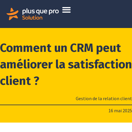
Comment un CRM peut
améliorer la satisfaction
client ?
Gestion de la relation client
16 mai 2025