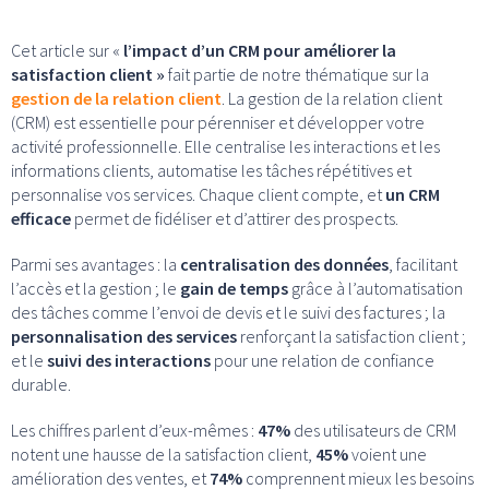
Cet article sur «
l’impact d’un CRM pour améliorer la
satisfaction client »
fait partie de notre thématique sur la
gestion de la relation client
. La gestion de la relation client
(CRM) est essentielle pour pérenniser et développer votre
activité professionnelle. Elle centralise les interactions et les
informations clients, automatise les tâches répétitives et
personnalise vos services. Chaque client compte, et
un CRM
efficace
permet de fidéliser et d’attirer des prospects.
Parmi ses avantages : la
centralisation des données
, facilitant
l’accès et la gestion ; le
gain de temps
grâce à l’automatisation
des tâches comme l’envoi de devis et le suivi des factures ; la
personnalisation des services
renforçant la satisfaction client ;
et le
suivi des interactions
pour une relation de confiance
durable.
Les chiffres parlent d’eux-mêmes :
47%
des utilisateurs de CRM
notent une hausse de la satisfaction client,
45%
voient une
amélioration des ventes, et
74%
comprennent mieux les besoins