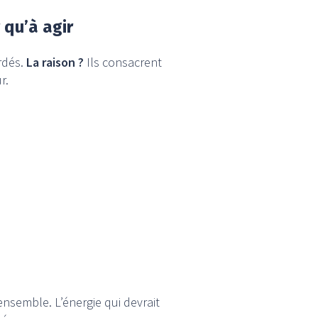
qu’à agir
rdés.
La raison ?
Ils consacrent
r.
ensemble. L’énergie qui devrait