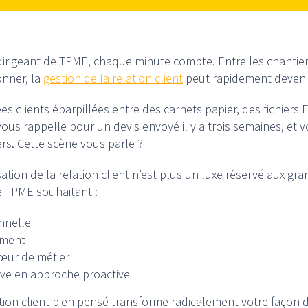
dirigeant de TPME, chaque minute compte. Entre les chantiers
onner, la
gestion de la relation client
peut rapidement deveni
s clients éparpillées entre des carnets papier, des fichiers E
us rappelle pour un devis envoyé il y a trois semaines, et vo
rs. Cette scène vous parle ?
sation de la relation client n’est plus un luxe réservé aux g
e TPME souhaitant :
nnelle
ement
œur de métier
ive en approche proactive
tion client bien pensé transforme radicalement votre façon de t