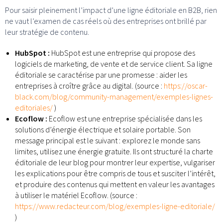
Pour saisir pleinement l’impact d’une ligne éditoriale en B2B, rien
ne vaut l’examen de cas réels où des entreprises ont brillé par
leur stratégie de contenu.
HubSpot :
HubSpot est une entreprise qui propose des
logiciels de marketing, de vente et de service client. Sa ligne
éditoriale se caractérise par une promesse : aider les
entreprises à croître grâce au digital. (source :
https://oscar-
black.com/blog/community-management/exemples-lignes-
editoriales/
)
Ecoflow :
Ecoflow est une entreprise spécialisée dans les
solutions d’énergie électrique et solaire portable. Son
message principal est le suivant : explorez le monde sans
limites, utilisez une énergie gratuite. Ils ont structuré la charte
éditoriale de leur blog pour montrer leur expertise, vulgariser
les explications pour être compris de tous et susciter l’intérêt,
et produire des contenus qui mettent en valeur les avantages
à utiliser le matériel Ecoflow. (source :
https://www.redacteur.com/blog/exemples-ligne-editoriale/
)