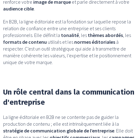
renforce votre
image de marque
et parle directement à votre
audience cible
.
En B2B, la ligne éditoriale est la fondation sur laquelle repose la
relation de confiance entre une entreprise et ses clients
professionnels. Elle définit la
tonalité
, les
thèmes abordés
, les
formats de contenu
utilisés et les
normes éditoriales
à
respecter. C’est un outil stratégique qui aide à transmettre de
manière cohérente les valeurs, l’expertise et le positionnement
unique de votre marque.
Un rôle central dans la communication
d'entreprise
La ligne éditoriale en B2B ne se contente pas de guider la
production de contenu ; elle est intrinsèquement liée à la
stratégie de communication globale de l’entreprise
. Elle doit
être en phase avec les
objectifs commerciaux
, les
campagnes