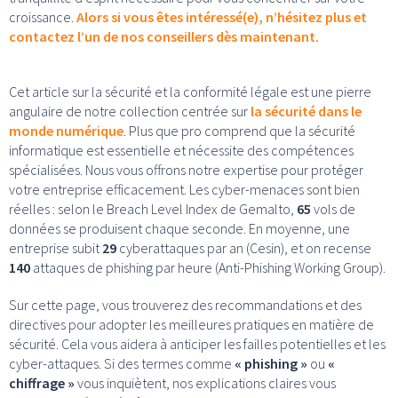
croissance.
Alors si vous êtes intéressé(e), n’hésitez plus et
contactez l’un de nos conseillers dès maintenant.
Cet article sur la sécurité et la conformité légale est une pierre
angulaire de notre collection centrée sur
la sécurité
da
ns
le
monde numérique
. Plus que pro comprend que la sécurité
informatique est essentielle et nécessite des compétences
spécialisées. Nous vous offrons notre expertise pour protéger
votre entreprise efficacement. Les cyber-menaces sont bien
réelles : selon le Breach Level Index de Gemalto,
65
vols de
données se produisent chaque seconde. En moyenne, une
entreprise subit
29
cyberattaques par an (Cesin), et on recense
140
attaques de phishing par heure (Anti-Phishing Working Group).
Sur cette page, vous trouverez des recommandations et des
directives pour adopter les meilleures pratiques en matière de
sécurité. Cela vous aidera à anticiper les failles potentielles et les
cyber-attaques. Si des termes comme
« phishing »
ou
«
chiffrage »
vous inquiètent, nos explications claires vous