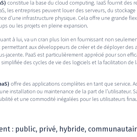
aS)
constitue la base du cloud computing. IaaS fournit des 
IaaS, les entreprises peuvent louer des serveurs, du stockage 
ce d’une infrastructure physique. Cela offre une grande flexib
tups ou les projets en pleine expansion.
quant à lui, va un cran plus loin en fournissant non seulemen
ermettant aux développeurs de créer et de déployer des ap
sous-jacente. PaaS est particulièrement apprécié pour son eff
 simplifiée des cycles de vie des logiciels et la facilitation d
aaS)
offre des applications complètes en tant que service. Ac
ne installation ou maintenance de la part de l’utilisateur. S
ibilité et une commodité inégalées pour les utilisateurs finau
t : public, privé, hybride, communautai