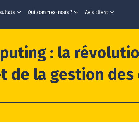
sultats
Qui sommes-nous ?
Avis client
uting : la révoluti
t de la gestion de