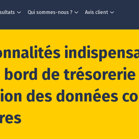
sultats
Qui sommes-nous ?
Avis client
onnalités indispens
 bord de trésorerie 
tion des données c
ères