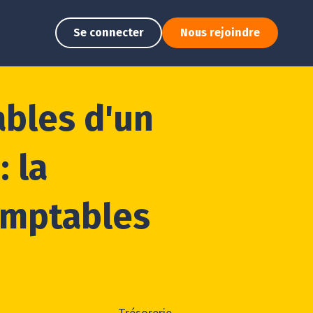
Se connecter
Nous rejoindre
ables d'un
: la
omptables
Trésorerie