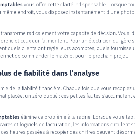
omptables
vous offre cette clarté indispensable. Lorsque to
u même endroit, vous disposez instantanément d’une photog
transforme radicalement votre capacité de décision. Vous ide
orerie et ceux qui l’alimentent. Pour un électricien qui gère
ment quels clients ont réglé leurs acomptes, quels fournisseu
e permet de commander le matériel pour le prochain projet.
lus de fiabilité dans l’analyse
mie de la fiabilité financière. Chaque fois que vous recopiez
 mal placée, un zéro oublié : ces petites fautes s’accumulent
mptables
élimine ce problème à la racine. Lorsque votre ta
ires et logiciels de facturation, les informations circulent 
 : ces heures passées à recopier des chiffres peuvent désorm