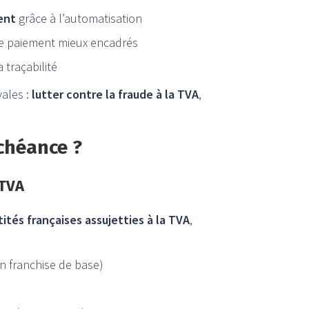
ent
grâce à l’automatisation
de paiement mieux encadrés
 traçabilité
yales :
lutter contre la fraude à la TVA
,
échéance ?
 TVA
tités françaises assujetties à la TVA
,
n franchise de base)