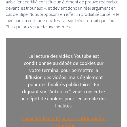
avis client certifié constitue un élément de preuve recevable
devant les tribunaux », et devient donc un réel argument en
cas de litige. Nous proposons en effet un produit sécurisé : « le
juge aura la certitude que les avis sont réels du fait que l’outil
Plus que pro respecte une norme ».
La lecture des vidéos Youtube est
conditionnée au dépôt de cookies sur
votre terminal pour permettre la
diffusion des vidéos, mais également
pour des finalités publicitaires. En
cliquant sur "Autoriser", vous consentez
au dépôt de cookies pour l'ensemble des
finalités.
Consulter la politique de confidentialité
de Youtube