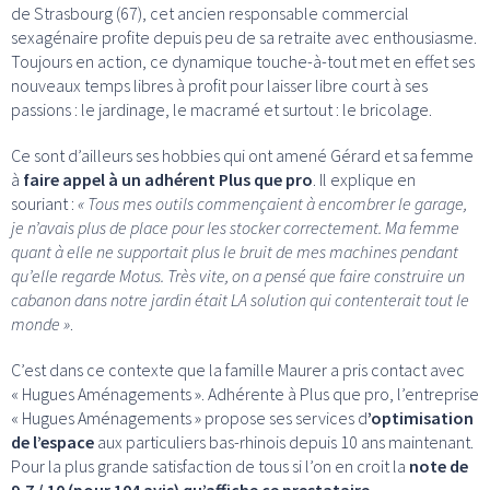
de Strasbourg (67), cet ancien responsable commercial
sexagénaire profite depuis peu de sa retraite avec enthousiasme.
Toujours en action, ce dynamique touche-à-tout met en effet ses
nouveaux temps libres à profit pour laisser libre court à ses
passions : le jardinage, le macramé et surtout : le bricolage.
Ce sont d’ailleurs ses hobbies qui ont amené Gérard et sa femme
à
faire appel à un adhérent Plus que pro
. Il explique en
souriant :
« Tous mes outils commençaient à encombrer le garage,
je n’avais plus de place pour les stocker correctement. Ma femme
quant à elle ne supportait plus le bruit de mes machines pendant
qu’elle regarde Motus. Très vite, on a pensé que faire construire un
cabanon dans notre jardin était LA solution qui contenterait tout le
monde »
.
C’est dans ce contexte que la famille Maurer a pris contact avec
« Hugues Aménagements ». Adhérente à Plus que pro, l’entreprise
« Hugues Aménagements » propose ses services d
’optimisation
de l’espace
aux particuliers bas-rhinois depuis 10 ans maintenant.
Pour la plus grande satisfaction de tous si l’on en croit la
note de
9,7 / 10 (pour 104 avis) qu’affiche ce prestataire
.