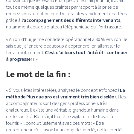
Convaincu que le réseau Plus que pro est fait pour lui, il avait
tout de même quelques craintes par rapport à la prise de
rendez-vous téléphonique. Des craintes rapidement écartées
grâce à
l’accompagnement des différents intervenants
,
notamment ceux du plateau téléphonique qui l’ont rassuré.
« Aujourd’hui, je me considère opérationnel à 80 % environ. Je
sais que j’ai encore beaucoup à apprendre, en allant sur le
terrain notamment.
C’est d’ailleurs tout l’intérêt : continuer
à progresser ! »
Le mot de la fin :
« Si vous êtes intéressé(e), analysez le concept et foncez !
La
méthode Plus que pro est vraiment très bien ciselée
et les
accompagnateurs sont des gens professionnels très
chaleureux. Il existe une véritable grandeur humaine dans
cette société. Bien sûr, il faut être vigilant sur le travail à
fournir. » Il conclut justement avec ces mots : « Être
entrepreneur c’est avoir beaucoup de liberté, cette liberté il