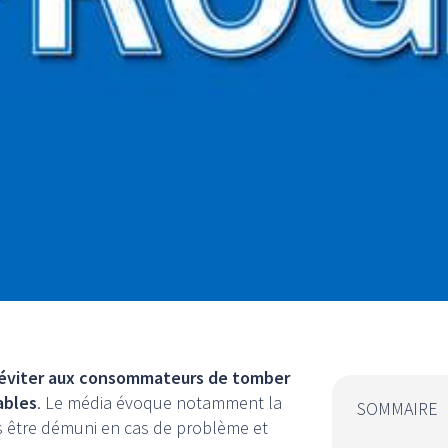
éviter aux consommateurs de tomber
ables
. Le média évoque notamment la
SOMMAIRE
us être démuni en cas de problème et