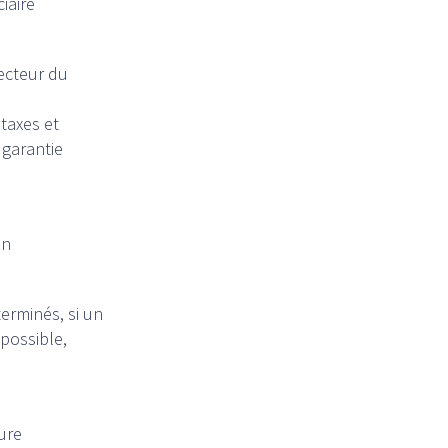
iaire
secteur du
 taxes et
 garantie
on
erminés, si un
possible,
ure