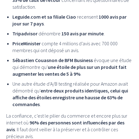
35% de taux de retour
concernant les questionnaires de
satisfaction.
Leguide.com et sa filiale Ciao
recensent
1000 avis par
jour sur 7 pays
.
Tripadvisor
dénombre
150 avis par minute
.
PriceMinister
compte 4 millions d’avis avec 700 000
membres qui ont déposé un avis.
Sébastien Couasnon de BFM Business
évoque une étude
qui démontre qu’
une étoile de plus sur un produit fait
augmenter les ventes de 5 à 9%
.
Une autre étude d’A/B testing réalisée pour Amazon avait
démontré qu’
entre deux produits identiques, celui qui
affiche des étoiles enregistre une hausse de 63% de
commandes
.
La confiance, c’est le pilier du commerce et encore plus sur
internet où
96% des personnes sont influencées par des
avis
. Il faut dont veiller à la préserver et à contrôler ces
précieux avis.