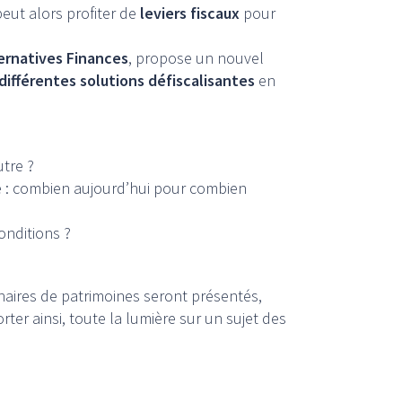
peut alors profiter de
leviers fiscaux
pour
ernatives Finances
, propose un nouvel
différentes solutions défiscalisantes
en
utre ?
te : combien aujourd’hui pour combien
onditions ?
aires de patrimoines seront présentés,
orter ainsi, toute la lumière sur un sujet des