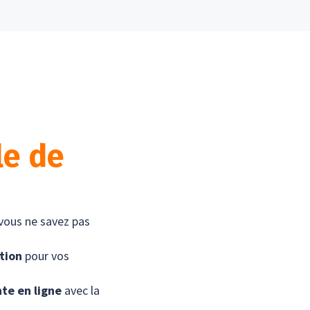
le de
 vous ne savez pas
ation
pour vos
nte en ligne
avec la