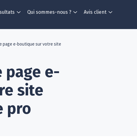
sultats
Qui sommes-nous ?
Avis client
e page e-boutique sur votre site
e page e-
re site
e pro