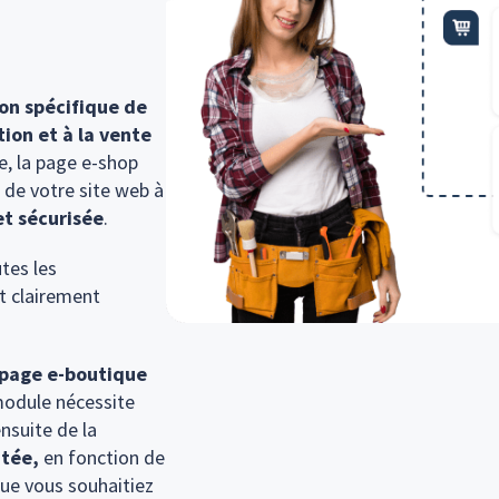
on spécifique de
ion et à la vente
lle, la page e-shop
 de votre site web à
et sécurisée
.
tes les
nt clairement
 page e-boutique
 module nécessite
ensuite de la
itée,
en fonction de
Que vous souhaitiez