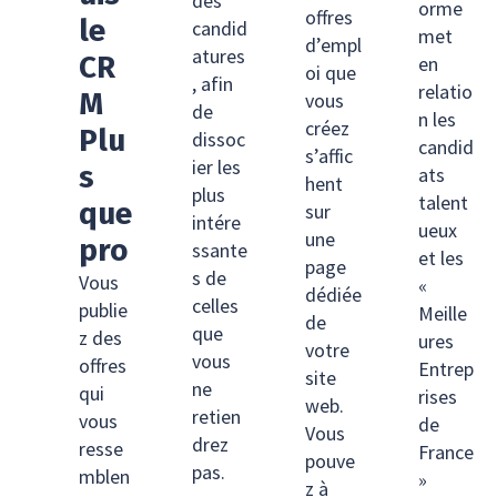
des
orme
offres
le
candid
met
d’empl
atures
CR
en
oi que
, afin
relatio
M
vous
de
n les
créez
Plu
dissoc
candid
s’affic
ier les
s
ats
hent
plus
talent
que
sur
intére
ueux
une
pro
ssante
et les
page
s de
Vous
«
dédiée
celles
publie
Meille
de
que
z des
ures
votre
vous
offres
Entrep
site
ne
qui
rises
web.
retien
vous
de
Vous
drez
resse
France
pouve
pas.
mblen
»
z à