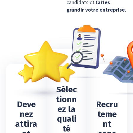
candidats et
faites
grandir votre entreprise.
Sélec
tionn
Deve
Recru
ez la
nez
teme
quali
attira
nt
té