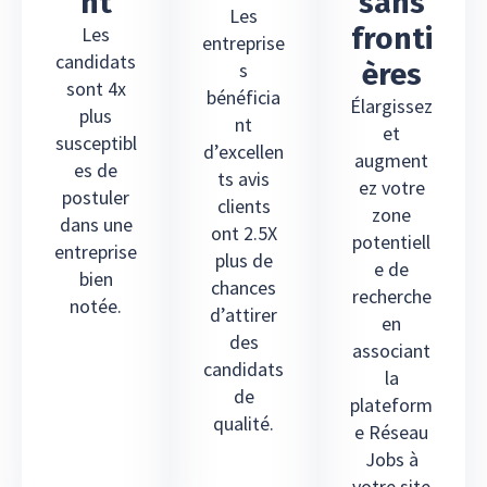
nt
sans
Les
fronti
Les
entreprise
candidats
ères
s
sont 4x
bénéficia
Élargissez
plus
nt
et
susceptibl
d’excellen
augment
es de
ts avis
ez votre
postuler
clients
zone
dans une
ont 2.5X
potentiell
entreprise
plus de
e de
bien
chances
recherche
notée.
d’attirer
en
des
associant
candidats
la
de
plateform
qualité.
e Réseau
Jobs à
votre site