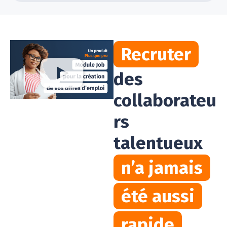
Recruter
des
collaborateu
rs
talentueux
n’a jamais
été aussi
rapide