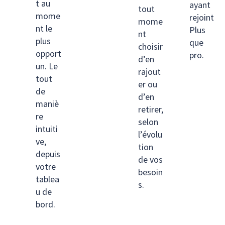
t au
ayant
tout
mome
rejoint
mome
nt le
Plus
nt
plus
que
choisir
opport
pro.
d’en
un. Le
rajout
tout
er ou
de
d’en
maniè
retirer,
re
selon
intuiti
l’évolu
ve,
tion
depuis
de vos
votre
besoin
tablea
s.
u de
bord.