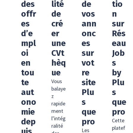
des
lité
de
tio
offr
de
vos
n
es
cré
ann
sur
d’e
er
onc
Rés
mpl
une
es
eau
oi
CVt
sur
Job
en
hèq
vot
s
tou
ue
re
by
te
site
Plu
Vous
balaye
aut
Plu
s
z
ono
s
que
rapide
mie
que
pro
ment
l’intég
dep
pro
Cette
ralité
platef
uis
Les