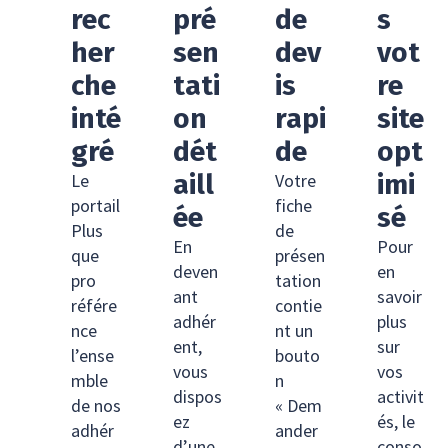
rec
pré
de
s
her
sen
dev
vot
che
tati
is
re
inté
on
rapi
site
gré
dét
de
opt
aill
imi
Le
Votre
portail
fiche
ée
sé
Plus
de
En
Pour
que
présen
deven
en
pro
tation
ant
savoir
référe
contie
adhér
plus
nce
nt un
ent,
sur
l’ense
bouto
vous
vos
mble
n
dispos
activit
de nos
« Dem
ez
és, le
adhér
ander
d’une
conso