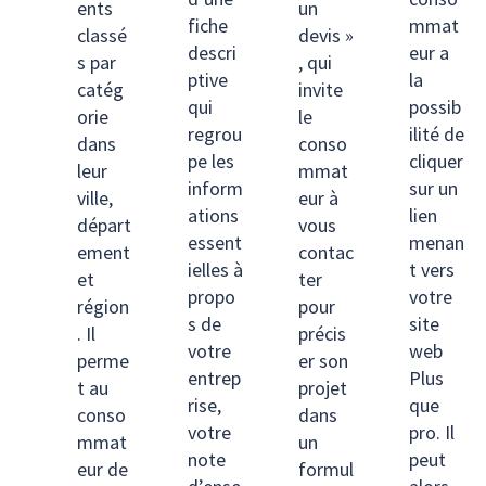
ents
un
fiche
mmat
classé
devis »
descri
eur a
s par
, qui
ptive
la
catég
invite
qui
possib
orie
le
regrou
ilité de
dans
conso
pe les
cliquer
leur
mmat
inform
sur un
ville,
eur à
ations
lien
départ
vous
essent
menan
ement
contac
ielles à
t vers
et
ter
propo
votre
région
pour
s de
site
. Il
précis
votre
web
perme
er son
entrep
Plus
t au
projet
rise,
que
conso
dans
votre
pro. Il
mmat
un
note
peut
eur de
formul