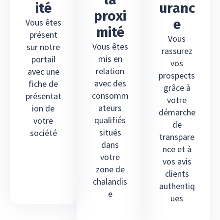
ité
uranc
proxi
e
Vous êtes
mité
présent
Vous
Vous êtes
sur notre
rassurez
mis en
portail
vos
relation
avec une
prospects
avec des
fiche de
grâce à
consomm
présentat
votre
ateurs
ion de
démarche
qualifiés
votre
de
situés
société
transpare
dans
nce et à
votre
vos avis
zone de
clients
chalandis
authentiq
e
ues