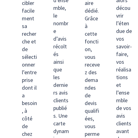
d’ense
alors
cibler
aire
mble,
décou
facile
dédié.
le
vrir
ment
Grâce
nombr
l’éten
sa
à
e
due de
recher
cette
d’avis
vos
che et
foncti
récolt
savoir-
de
on,
és
faire,
sélecti
vous
ainsi
vos
onner
receve
que
réalisa
l’entre
z des
les
tions
prise
dema
dernie
et
dont il
ndes
rs avis
l’ense
a
de
clients
mble
besoin
devis
publié
de vos
, à
qualifi
s. Une
avis
côté
ées,
carte
clients
de
vous
dynam
avant
chez
perme