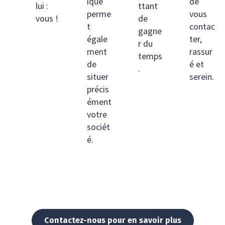
ique
de
lui :
ttant
perme
vous
vous !
de
t
contac
gagne
égale
ter,
r du
ment
rassur
temps
de
é et
.
situer
serein.
précis
ément
votre
sociét
é.
Contactez-nous pour en savoir plus