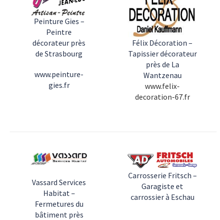
Peinture Gies –
Peintre
décorateur près
Félix Décoration –
de Strasbourg
Tapissier décorateur
près de La
www.peinture-
Wantzenau
gies.fr
www.felix-
decoration-67.fr
Carrosserie Fritsch –
Vassard Services
Garagiste et
Habitat –
carrossier à Eschau
Fermetures du
bâtiment près