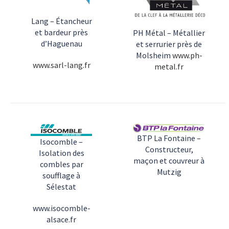
Lang – Étancheur
et bardeur près
PH Métal – Métallier
d’Haguenau
et serrurier près de
Molsheim
www.ph-
www.sarl-lang.fr
metal.fr
BTP La Fontaine –
Isocomble –
Constructeur,
Isolation des
maçon et couvreur à
combles par
Mutzig
soufflage à
Sélestat
www.isocomble-
alsace.fr