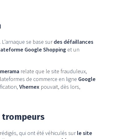
n
. L’arnaque se base sur
des défaillances
plateforme Google Shopping
et un
merama
relate que le site frauduleux,
plateformes de commerce en ligne
Google
ification,
Vhernex
pouvait, dès lors,
ot trompeurs
rédigés, qui ont été véhiculés sur
le site