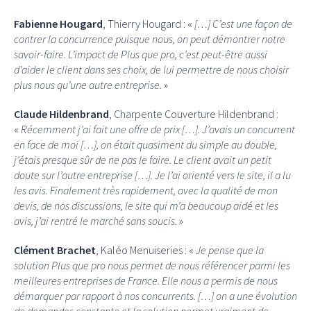
Fabienne Hougard
, Thierry Hougard : «
[…] C’est une façon de
contrer la concurrence puisque nous, on peut démontrer notre
savoir-faire. L’impact de Plus que pro, c’est peut-être aussi
d’aider le client dans ses choix, de lui permettre de nous choisir
plus nous qu’une autre entreprise.
»
Claude Hildenbrand
, Charpente Couverture Hildenbrand :
«
Récemment j’ai fait une offre de prix […]. J’avais un concurrent
en face de moi […], on était quasiment du simple au double,
j’étais presque sûr de ne pas le faire. Le client avait un petit
doute sur l’autre entreprise […]. Je l’ai orienté vers le site, il a lu
les avis. Finalement très rapidement, avec la qualité de mon
devis, de nos discussions, le site qui m’a beaucoup aidé et les
avis, j’ai rentré le marché sans soucis.
»
Clément Brachet
, Kaléo Menuiseries : «
Je pense que la
solution Plus que pro nous permet de nous référencer parmi les
meilleures entreprises de France. Elle nous a permis de nous
démarquer par rapport à nos concurrents. […] on a une évolution
de demandes constante et la solution permet vraiment de