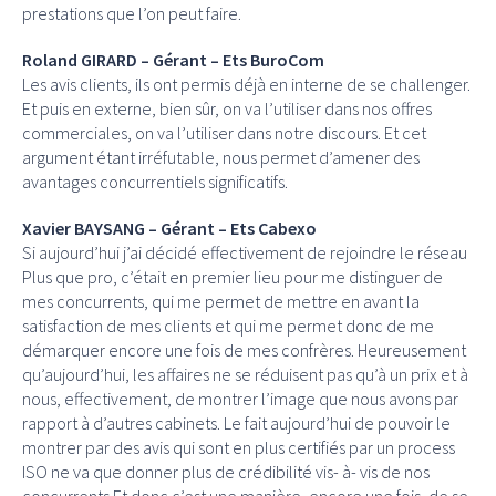
prestations que l’on peut faire.
Roland GIRARD – Gérant – Ets BuroCom
Les avis clients, ils ont permis déjà en interne de se challenger.
Et puis en externe, bien sûr, on va l’utiliser dans nos offres
commerciales, on va l’utiliser dans notre discours. Et cet
argument étant irréfutable, nous permet d’amener des
avantages concurrentiels significatifs.
Xavier BAYSANG – Gérant – Ets Cabexo
Si aujourd’hui j’ai décidé effectivement de rejoindre le réseau
Plus que pro, c’était en premier lieu pour me distinguer de
mes concurrents, qui me permet de mettre en avant la
satisfaction de mes clients et qui me permet donc de me
démarquer encore une fois de mes confrères. Heureusement
qu’aujourd’hui, les affaires ne se réduisent pas qu’à un prix et à
nous, effectivement, de montrer l’image que nous avons par
rapport à d’autres cabinets. Le fait aujourd’hui de pouvoir le
montrer par des avis qui sont en plus certifiés par un process
ISO ne va que donner plus de crédibilité vis- à- vis de nos
concurrents.Et donc c’est une manière, encore une fois, de se