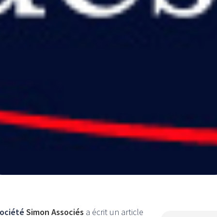
société
Simon Associés
a écrit un article