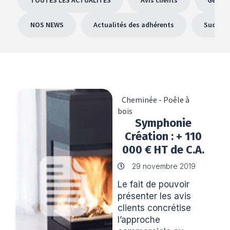
NOS NEWS
Actualités des adhérents
Success
Cheminée - Poêle à
bois
Symphonie
Création : + 110
000 € HT de C.A.
depuis l’adhésion
29 novembre 2019
au réseau Plus
Le fait de pouvoir
que pro
présenter les avis
clients concrétise
l’approche