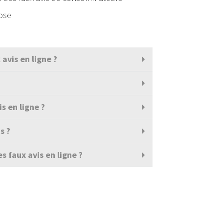
hose
avis en ligne ?
s en ligne ?
s ?
s faux avis en ligne ?