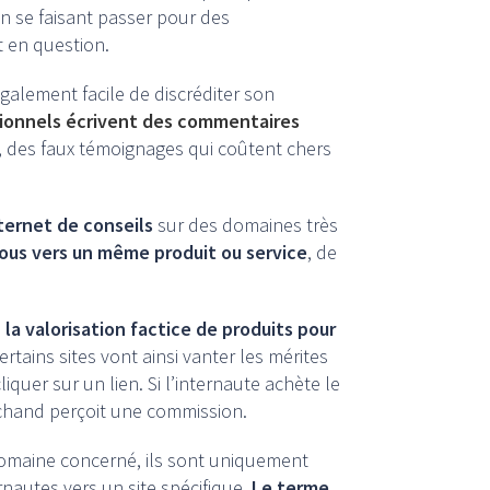
en se faisant passer pour des
t en question.
 également facile de discréditer son
sionnels écrivent des commentaires
, des faux témoignages qui coûtent chers
ternet de conseils
sur des domaines très
ous vers un même produit ou service
, de
n
la valorisation factice de produits pour
Certains sites vont ainsi vanter les mérites
liquer sur un lien. Si l’internaute achète le
marchand perçoit une commission.
 domaine concerné, ils sont uniquement
ternautes vers un site spécifique.
Le terme