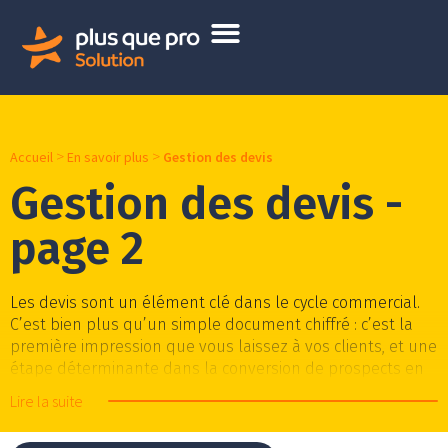
>
>
Accueil
En savoir plus
Gestion des devis
Gestion des devis -
page 2
Les devis sont un élément clé dans le cycle commercial.
C’est bien plus qu’un simple document chiffré : c’est la
première impression que vous laissez à vos clients, et une
étape déterminante dans la conversion de prospects en
clients fidèles.
Lire la suite
Le pouvoir d’un devis bien