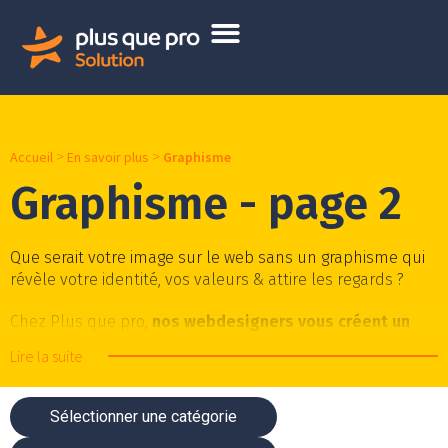
>
>
Accueil
En savoir plus
Graphisme
Graphisme - page 2
Que serait votre image sur le web sans un graphisme qui
révèle votre identité, vos valeurs & attire les regards ?
Chez Plus que pro,
nos webdesigners vous créent un
site internet et des éléments de communication à
Lire la suite
votre image
selon le choix judicieux de :
Couleurs
Sélectionner une catégorie
Polices