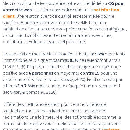
Merci d’avoir pris le temps de lire notre article dédié au
CXi pour
votre site web
. Il s’insère dans notre série sur la
satisfaction
client
. Une relation client de qualité est essentielle pour le
succès des artisans et dirigeants de TPE/PME. Placer la
satisfaction client au cœur de vos préoccupations est stratégique,
car un client satisfait revient et recommande vos services,
contribuant à votre croissance et pérennité.
Il est crucial de mesurer la satisfaction client, car
96%
des clients
insatisfaits ne se plaignent pas mais
91%
ne reviendront jamais
(TARP 1996). De plus, un client satisfait partage une expérience
positive avec
6 personnes
en moyenne,
contre 15
pour une
expérience négative (Esteban Kolsky, 2020). Fidéliser coûte par
ailleurs
5 à 7 fois
moins cher que d’acquérir un nouveau client
(McKinsey & Company, 2020).
Différentes méthodes existent pour cela : enquêtes de
satisfaction, mesure de la fidélité client ou analyse des
réclamations. Une fois mesurée, des actions ciblées comme la
formation des équipes ou l’amélioration des services peuvent
être entreprises pour optimiser la satisfaction client.
Explorez