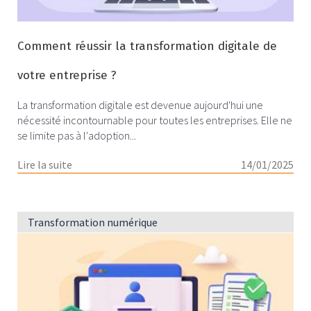
numérique, voici quelques avantages tangibles :
Amélioration de l’efficacité opérationnelle
: Grâce à
Comment réussir la transformation digitale de
l’automatisation des tâches et des processus.
Optimisation de l’expérience client
: Via la
votre entreprise ?
personnalisation des services et l’accessibilité en ligne
24/7.
La transformation digitale est devenue aujourd'hui une
Développement de nouvelles opportunités
nécessité incontournable pour toutes les entreprises. Elle ne
d’affaires
: En explorant de nouveaux marchés et en
se limite pas à l'adoption...
proposant de nouveaux produits ou services digitaux.
Lire la suite
14/01/2025
Découvrez au fil des articles de cette rubrique comment
la transformation numérique
peut propulser votre
entreprise vers l’avenir
. Plus qu’une tendance, c’est une
véritable révolution qui vous attend
.
Transformation numérique