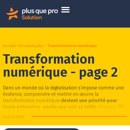
>
>
Accueil
En savoir plus
Transformation numérique
Transformation
numérique - page 2
Dans un monde où la digitalisation s’impose comme une
évidence, comprendre et mettre en œuvre la
transformation numérique
devient une priorité pour
toute entreprise, quelle que soit sa taille
. Artisans, TPE,
PME, vous qui souhaitez tirer profit de la révolution
Lire la suite
digitale, cette rubrique est dédiée à votre transformation
numérique.