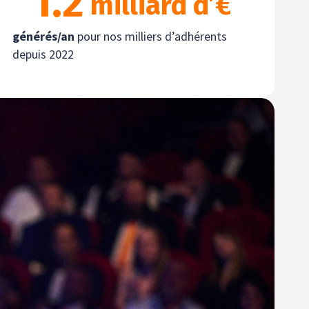
1.2
 milliard d’€
générés/an
pour nos milliers d’adhérents
depuis 2022