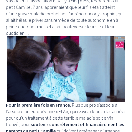
s’associer à l’association ELA. Il y a cinq mois, les parents du
petit Camille, 7 ans, apprenaient que leur fils était atteint
d’une grave maladie orpheline, l’adrénoleucodystrophie, qui
allait hélas le priver sans remède de toute autonomie en à
peine quelques mois et allait bouleverser leur vie et leur
quotidien…
Pour la première fois en France
, Plus que pro s’associe à
l’association européenne « ELA », qui œuvre depuis des années
pour qu’un traitement à cette terrible maladie soit enfin
trouvé, pour
soutenir concrètement et financièrement les
parents du petit Camille
qui doivent aménager d’urgence