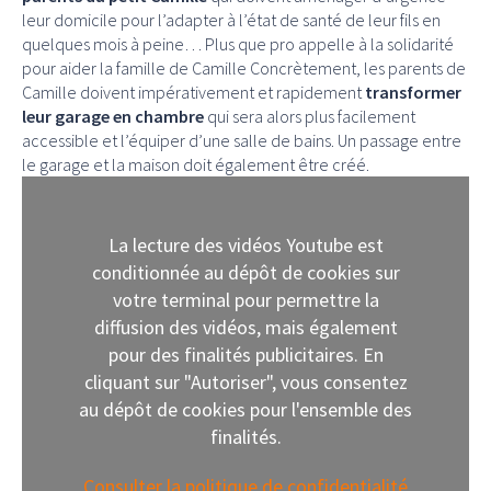
leur domicile pour l’adapter à l’état de santé de leur fils en
quelques mois à peine… Plus que pro appelle à la solidarité
pour aider la famille de Camille Concrètement, les parents de
Camille doivent impérativement et rapidement
transformer
leur garage en chambre
qui sera alors plus facilement
accessible et l’équiper d’une salle de bains. Un passage entre
le garage et la maison doit également être créé.
La lecture des vidéos Youtube est
conditionnée au dépôt de cookies sur
votre terminal pour permettre la
diffusion des vidéos, mais également
pour des finalités publicitaires. En
cliquant sur "Autoriser", vous consentez
au dépôt de cookies pour l'ensemble des
finalités.
Consulter la politique de confidentialité