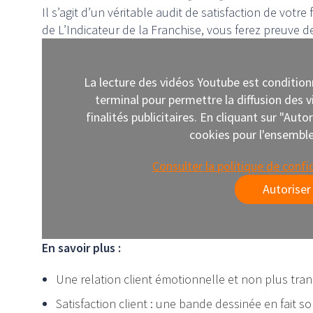
Il s’agit d’un véritable audit de satisfaction de votre
de L’Indicateur de la Franchise, vous ferez preuve d
La lecture des vidéos Youtube est conditio
terminal pour permettre la diffusion des
finalités publicitaires. En cliquant sur "Aut
cookies pour l'ensemble 
Consulter la politique de confi
Autoriser
En savoir plus :
Une relation client émotionnelle et non plus tra
Satisfaction client : une bande dessinée en fait so