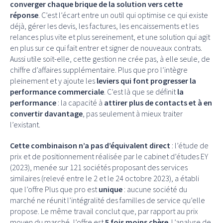
converger chaque brique de la solution vers cette
réponse
. C’est l’écart entre un outil qui optimise ce qui existe
déjà, gérer les devis, les factures, les encaissements et les
relances plus vite et plus sereinement, et une solution qui agit
en plus sur ce qui fait entrer et signer de nouveaux contrats.
Aussi utile soit-elle, cette gestion ne crée pas, à elle seule, de
chiffre d’affaires supplémentaire. Plus que pro l’intègre
pleinement et y ajoute les
leviers qui font progresser la
performance commerciale
. C’est là que se définit
la
performance
: la capacité à
attirer plus de contacts et à en
convertir davantage
, pas seulement à mieux traiter
l’existant.
Cette combinaison n’a pas d’équivalent direct
: l’étude de
prix et de positionnement réalisée par le cabinet d’études EY
(2023), menée sur 121 sociétés proposant des services
similaires (relevé entre le 2 et le 24 octobre 2023), a établi
que l’offre Plus que pro est
unique
: aucune société du
marché ne réunit l’intégralité des familles de service qu’elle
propose. Le même travail conclut que, par rapport au prix
moyen du marché, l’offre est
5 fois moins chère
. L’analyse de