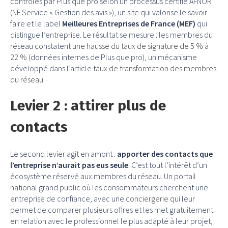
contrôlés par Plus que pro selon un processus certifié AFNOR
(NF Service « Gestion des avis »), un site qui valorise le savoir-
faire et le label
Meilleures Entreprises de France (MEF)
qui
distingue l’entreprise. Le résultat se mesure : les membres du
réseau constatent une
hausse du taux de signature de 5 % à
22 %
(données internes de Plus que pro), un mécanisme
développé dans l’article
taux de transformation des membres
du réseau
.
Levier 2 : attirer plus de
contacts
Le second levier agit en amont :
apporter des contacts que
l’entreprise n’aurait pas eus seule
. C’est tout l’intérêt d’un
écosystème réservé aux membres du réseau. Un portail
national grand public où les consommateurs cherchent une
entreprise de confiance, avec une
conciergerie
qui leur
permet de comparer plusieurs offres et les met gratuitement
en relation avec le professionnel le plus adapté à leur projet,