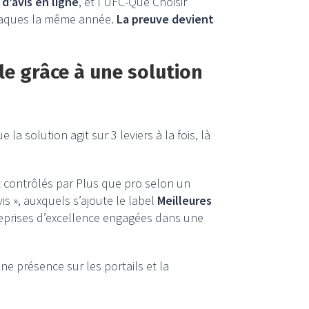
d’avis en ligne
, et l’UFC-Que Choisir
rnaques la même année.
La preuve devient
le grâce à une solution
a solution agit sur 3 leviers à la fois, là
et contrôlés par Plus que pro selon un
is », auxquels s’ajoute le label
Meilleures
treprises d’excellence engagées dans une
une présence sur les portails et la