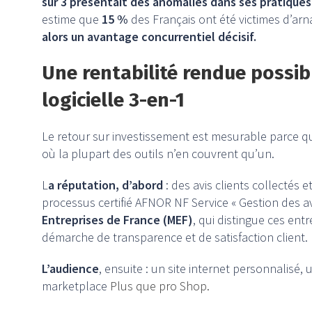
sur 3 présentait des anomalies dans ses pratiques 
estime que
15 %
des Français ont été victimes d’a
alors un avantage concurrentiel décisif.
Une rentabilité rendue possib
logicielle 3-en-1
Le retour sur investissement est mesurable parce que l
où la plupart des outils n’en couvrent qu’un.
L
a réputation, d’abord
: des avis clients collectés 
processus certifié AFNOR NF Service « Gestion des av
Entreprises de France (MEF)
, qui distingue ces en
démarche de transparence et de satisfaction client.
L’audience
, ensuite : un site internet personnalisé, 
marketplace
Plus que pro Shop.