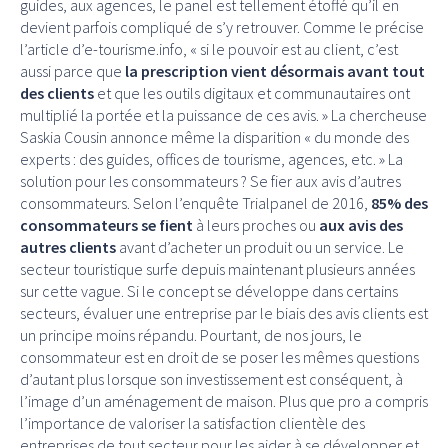
guides, aux agences, le panel est tellement étoffé qu’il en
devient parfois compliqué de s’y retrouver. Comme le précise
l’article d’e-tourisme.info, « si le pouvoir est au client, c’est
aussi parce que
la prescription vient désormais avant tout
des clients
et que les outils digitaux et communautaires ont
multiplié la portée et la puissance de ces avis. » La chercheuse
Saskia Cousin annonce même la disparition « du monde des
experts : des guides, offices de tourisme, agences, etc. » La
solution pour les consommateurs ? Se fier aux avis d’autres
consommateurs. Selon l’enquête Trialpanel de 2016,
85% des
consommateurs se fient
à leurs proches ou
aux avis des
autres clients
avant d’acheter un produit ou un service. Le
secteur touristique surfe depuis maintenant plusieurs années
sur cette vague. Si le concept se développe dans certains
secteurs, évaluer une entreprise par le biais des avis clients est
un principe moins répandu. Pourtant, de nos jours, le
consommateur est en droit de se poser les mêmes questions
d’autant plus lorsque son investissement est conséquent, à
l’image d’un aménagement de maison. Plus que pro a compris
l’importance de valoriser la satisfaction clientèle des
entreprises de tout secteur pour les aider à se développer et