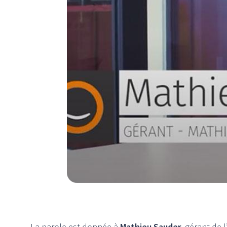
La parole est donnée à
Mathieu Sauder
, gérant de l