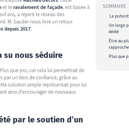
SOMMAIRE
n
et le
ravalement de façade
, est basée à
euf ans, a rejoint le réseau des
Le potenti
ard. M. Sauder nous livre un retour
Un large p
ro depuis 2017
.
dédié
Être au pl
rapproche 
a su nous séduire
Plus que p
 Plus que pro, car cela lui permettrait de
s par un tiers de confiance, grâce au
tte solution simple représentait pour lui
ant ainsi d’encourager de nouveaux
été par le soutien d’un