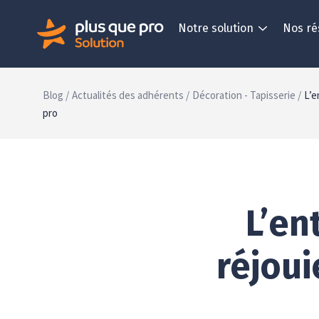
Notre solution
Nos ré
Blog /
Actualités des adhérents /
Décoration - Tapisserie /
L’e
pro
L’en
réjoui