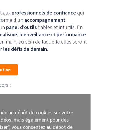
t aux
professionnels de confiance
qui
a forme d’un
accompagnement
 un
panel d’outils
fiables et intuitifs. En
nnalisme
,
bienveillance
et
performance
en main, au sein de laquelle elles seront
r les défis de demain
.
lution
cors :
nnée au dépôt de cookies sur votre
 vidéos, mais également pour des
oriser", vous consentez au dépôt de