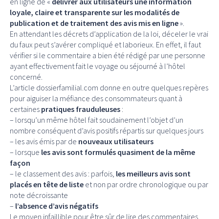
en ligne de «
délivrer aux utilisateurs une information
loyale, claire et transparente sur les modalités de
publication et de traitement des avis mis en ligne
».
En attendant les décrets d’application de la loi, déceler le vrai
du faux peut s’avérer compliqué et laborieux. En effet, il faut
vérifier si le commentaire a bien été rédigé par une personne
ayant effectivement fait le voyage ou séjourné à l’hôtel
concerné.
L’article dossierfamilial.com donne en outre quelques repères
pour aiguiser la méfiance des consommateurs quant à
certaines
pratiques frauduleuses
:
– lorsqu’un même hôtel fait soudainement l’objet d’un
nombre conséquent d’avis positifs répartis sur quelques jours
– les avis émis par de
nouveaux utilisateurs
– lorsque
les avis sont formulés quasiment de la même
façon
– le classement des avis : parfois,
les meilleurs avis sont
placés en tête de liste
et non par ordre chronologique ou par
note décroissante
–
l’absence d’avis négatifs
Le moyen infaillible pour être sûr de lire des commentaires