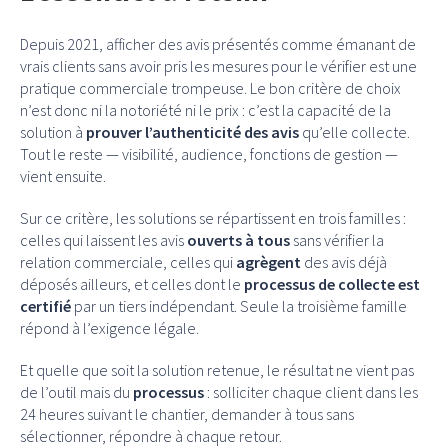
Depuis 2021, afficher des avis présentés comme émanant de
vrais clients sans avoir pris les mesures pour le vérifier est une
pratique commerciale trompeuse. Le bon critère de choix
n’est donc ni la notoriété ni le prix : c’est la capacité de la
solution à
prouver l’authenticité des avis
qu’elle collecte.
Tout le reste — visibilité, audience, fonctions de gestion —
vient ensuite.
Sur ce critère, les solutions se répartissent en trois familles :
celles qui laissent les avis
ouverts à tous
sans vérifier la
relation commerciale, celles qui
agrègent
des avis déjà
déposés ailleurs, et celles dont le
processus de collecte est
certifié
par un tiers indépendant. Seule la troisième famille
répond à l’exigence légale.
Et quelle que soit la solution retenue, le résultat ne vient pas
de l’outil mais du
processus
: solliciter chaque client dans les
24 heures suivant le chantier, demander à tous sans
sélectionner, répondre à chaque retour.