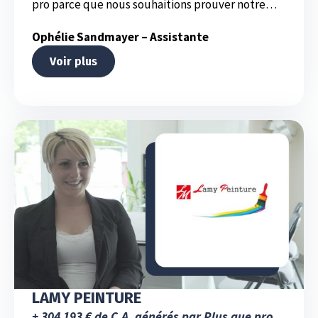
pro parce que nous souhaitions prouver notre
savoir-faire et nos compétences à nos futurs
clients. »
Ophélie Sandmayer – Assistante
Voir plus
LAMY PEINTURE
+ 304 193 € de C.A. générés par Plus que pro